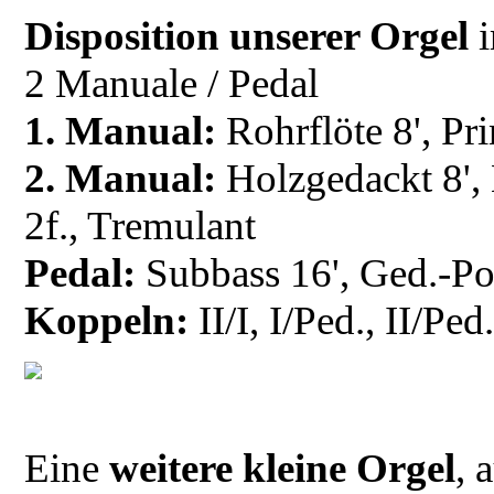
Disposition unserer Orgel
2 Manuale / Pedal
1. Manual:
Rohrflöte 8', Pri
2. Manual:
Holzgedackt 8', B
2f., Tremulant
Pedal:
Subbass 16', Ged.-Po
Koppeln:
II/I, I/Ped., II/Ped
Eine
weitere kleine Orgel
, 